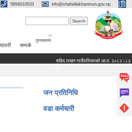
9856010533
info@shahidlakhanmun.gov.np
Search form
Search
पुस्तकालय
ग्यालरी
सम्पर्क
शहिद लखन गाउँपालिकाको आ.व. २०८२।८३ को वित्ति
0
जन प्रतिनिधि
वडा कर्मचारी