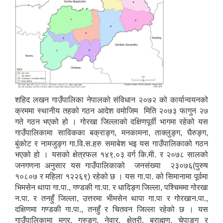
शहिद लखन गाउँपालिका नेपालको संविधान २०७२ को कार्यान्वयनको
क्रममा स्थानीय तहको गठन आदेश वमोजिम मिति २०७३ फागुन २७
गते गठन भएको हो । गोरखा जिल्लाको दक्षिणपूर्वी भागमा रहेको यस
गाउँपालिकामा साविकका बक्राङ्ग, मनकामना, ताक्लुङ्ग, घैरुङ्ग,
बुंकोट र नामजुङ्ग गा.वि.स.हरु समाबेश भइ यस गाउँपालिकाको गठन
भएको हो । यसको क्षेत्रफल १४९.०३ वर्ग कि.मी. र २०७८ सालको
जनगणना अनुसार यस गाउँपालिकाको जनसंख्या २३०७६(पुरुष
१०८०७ र महिला १२२६९)
रहेको छ । यस गा.पा. को सिमानामा पूर्वमा
भिमसेन थापा गा.पा., गण्डकी गा.पा. र धादिङ्ग जिल्ला, पश्चिममा गोरखा
न.पा. र तनहुँ जिल्ला, उत्तरमा भीमसेन थापा गा.पा र गोरखान.पा.,
दक्षिणमा गण्डकी गा.पा., तनहुँ र चितवन जिल्ला रहेको छ । यस
गाउँपालिकामा मगर, गुरुङ्ग, नेवार, क्षेत्री, ब्राह्मण, चेपाङ्ग र