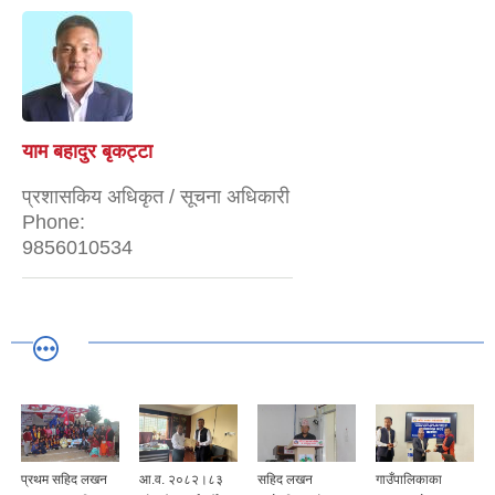
याम बहादुर बृकट्टा
प्रशासकिय अधिकृत / सूचना अधिकारी
Phone:
9856010534
प्रथम सहिद लखन
आ.व. २०८२।८३
सहिद लखन
गाउँपालिकाका