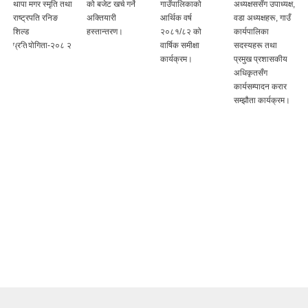
थापा मगर स्मृति तथा
को बजेट खर्च गर्ने
गाउँपालिकाको
अध्यक्षससँग उपाध्यक्ष,
राष्ट्रपति रनिङ
अक्तियारी
आर्थिक वर्ष
वडा अध्यक्षहरू, गाउँ
शिल्ड
हस्तान्तरण।
२०८१/८२ को
कार्यपालिका
प्रतियोगिता-२०८ २
वार्षिक समीक्षा
सदस्यहरू तथा
कार्यक्रम।
प्रमुख प्रशासकीय
अधिकृतसँग
कार्यसम्पादन करार
सम्झौता कार्यक्रम।