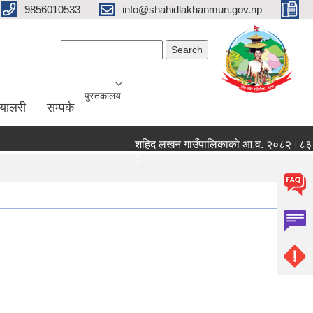
9856010533
info@shahidlakhanmun.gov.np
Search form
Search
पुस्तकालय
ग्यालरी
सम्पर्क
शहिद लखन गाउँपालिकाको आ.व. २०८२।८३ को वित्ति
0