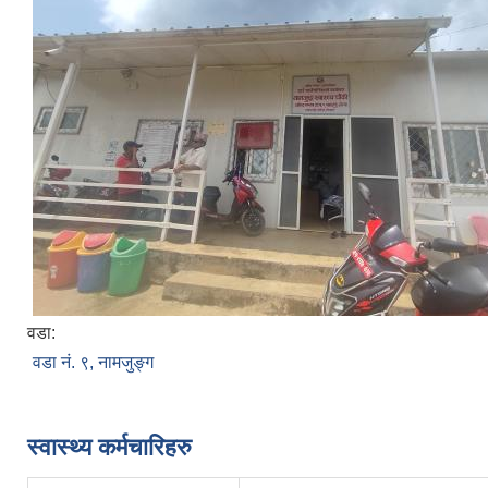
वडा:
वडा नं. ९, नामजुङ्ग
स्वास्थ्य कर्मचारिहरु