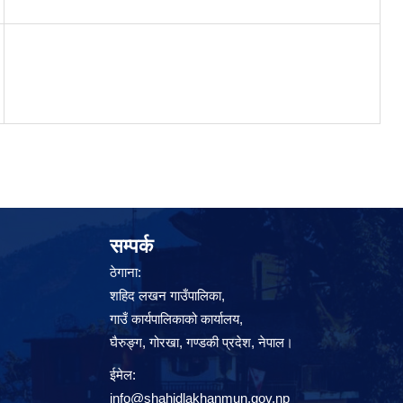
सम्पर्क
ठेगाना:
शहिद लखन गाउँपालिका,
गाउँ कार्यपालिकाको कार्यालय,
घैरुङ्ग, गोरखा, गण्डकी प्रदेश, नेपाल।
ईमेल:
info@shahidlakhanmun.gov.np