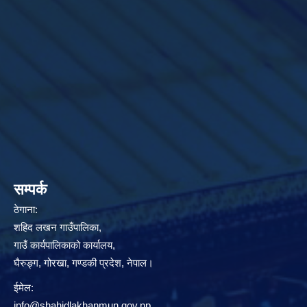
सम्पर्क
ठेगाना:
शहिद लखन गाउँपालिका,
गाउँ कार्यपालिकाको कार्यालय,
घैरुङ्ग, गोरखा, गण्डकी प्रदेश, नेपाल।
ईमेल:
info@shahidlakhanmun.gov.np