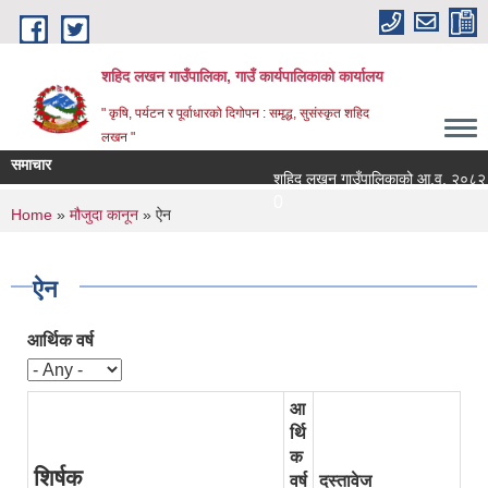
Skip to main content
शहिद लखन गाउँपालिका, गाउँ कार्यपालिकाको कार्यालय
" कृषि, पर्यटन र पूर्वाधारको दिगोपन : समृद्ध, सुसंस्कृत शहिद
लखन "
समाचार
शहिद लखन गाउँपालिकाको आ.व. २०८२।८३ को 
0
You are here
Home
»
मौजुदा कानून
» ऐन
ऐन
आर्थिक वर्ष
आ
र्थि
क
शिर्षक
वर्ष
दस्तावेज