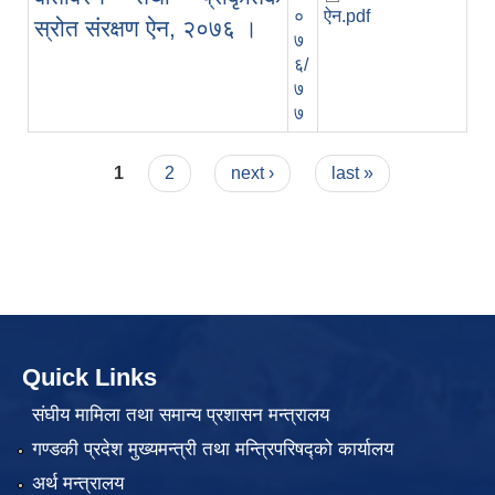
०
ऐन.pdf
स्रोत संरक्षण ऐन, २०७६ ।
७
६/
७
७
Pages
1
2
next ›
last »
Quick Links
संघीय मामिला तथा समान्य प्रशासन मन्त्रालय
गण्डकी प्रदेश मुख्यमन्त्री तथा मन्त्रिपरिषद्को कार्यालय
अर्थ मन्त्रालय