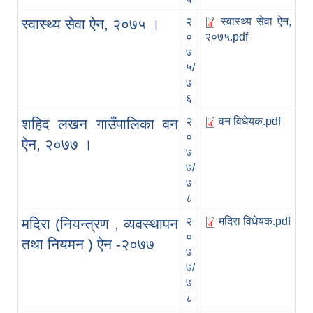
२
स्वास्थ्य सेवा ऐन,
स्वास्थ्य सेवा ऐन, २०७५ ।
०
२०७५.pdf
७
५/
७
६
२
वन विधेयक.pdf
शहिद लखन गाउँपालिका वन
०
ऐन, २०७७ ।
७
७/
७
८
२
मदिरा विधेयक.pdf
मदिरा (नियन्त्रण , व्यवस्थापन
०
तथा नियमन ) ऐन -२०७७
७
७/
७
८