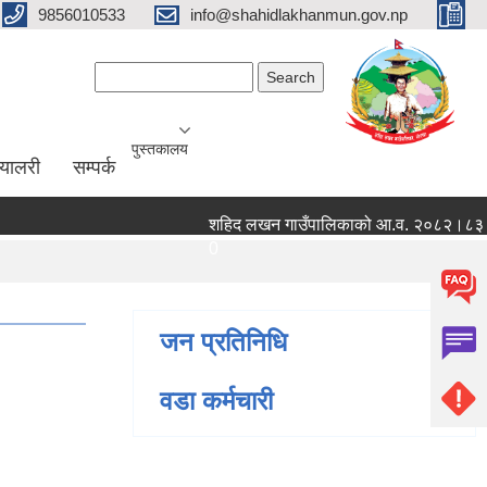
9856010533
info@shahidlakhanmun.gov.np
Search form
Search
पुस्तकालय
ग्यालरी
सम्पर्क
शहिद लखन गाउँपालिकाको आ.व. २०८२।८३ को वित्त
0
जन प्रतिनिधि
वडा कर्मचारी