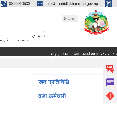
9856010533
info@shahidlakhanmun.gov.np
Search form
Search
पुस्तकालय
ग्यालरी
सम्पर्क
शहिद लखन गाउँपालिकाको आ.व. २०८२।८३ को वित्त
0
जन प्रतिनिधि
वडा कर्मचारी