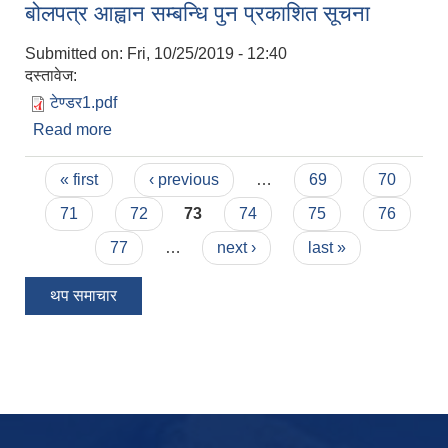
बोलपत्र आह्वान सम्बन्धि पुन प्रकाशित सूचना
Submitted on:
Fri, 10/25/2019 - 12:40
दस्तावेज:
टेण्डर1.pdf
Read more
about ढुंगा गिट्टी वालुवा उत्खनन् गरी विक्रि गर्ने सम्बन्धि
बोलपत्र आह्वान सम्बन्धि पुन प्रकाशित सूचना
Pages
« first
‹ previous
…
69
70
71
72
73
74
75
76
77
…
next ›
last »
थप समाचार