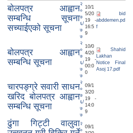
२
बोलपत्र आह्वान
10/1
०
5/20
bid
सम्बन्धि सूचना
७
19 -
abddemen.pd
६/
सच्याईएको सूचना
16:5
f
७
9
७
२
10/0
०
Shahid
बोलपत्र आह्वान
4/20
७
Lakhan
19 -
सम्बन्धि सूचना
६/
Notice Final
00:0
७
Asoj 17.pdf
0
७
२
चारपङ्ग्रे सवारी साधन
09/1
०
3/20
खरिद बोलपत्र आह्वान
७
19 -
६/
सम्बन्धि सूचना
14:0
७
9
७
ढुंगा गिट्टी वालुवा
२
09/1
०
उत्खनन् गरी विक्रि गर्ने