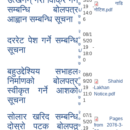
3/20
७
गाडि
19 -
सम्बन्धि बोलपत्र
६/
नोटिस.pdf
14:0
७
आह्वान सम्बन्धि सूचना
6
७
२
08/1
०
दररेट पेश गर्ने सम्बन्धि
5/20
७
19 -
सूचना
६/
18:0
७
0
७
बहुउद्देश्यिय सभाहल
२
08/0
०
निर्माणको बोलपत्र
9/20
Shahid
७
19 -
Lakhan
स्वीकृत गर्ने आशको
६/
11:0
Notice.pdf
७
सूचना
1
७
२
सोलार खरिद सम्बन्धि
07/1
०
Pages
5/20
दोस्रो पटक बोलपत्र्
७
from 2076-3-
19 -