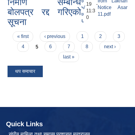
निर्माण सम्बन्धि
७
from Lakhan
19 -
५/
Notice Asar
बोलपत्र रद्द गरिएको
11:3
७
11.pdf
0
सूचना
६
Pages
« first
‹ previous
1
2
3
4
5
6
7
8
next ›
last »
थप समाचार
Quick Links
संघीय मामिला तथा समान्य प्रशासन मन्त्रालय