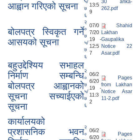
५/
30 anka-
आह्वान गरिएको सूचना
13:5
७
262.pdf
9
६
२
07/0
Shahid
०
बोलपत्र स्विकृत गर्ने
7/20
Lakhan
७
19 -
Gaupalika
आसयको सूचना
५/
12:5
Notice 22
७
7
Asar.pdf
६
बहुउद्देश्यिय सभाहल
२
निर्माण सम्बन्धि
06/2
०
Pages
6/20
बोलपत्र आह्वानको
७
from Lakhan
19 -
५/
Notice Asar
सूचना सच्याईएको
11:3
७
11-2.pdf
2
सूचना
६
कार्यालयको
२
प्रशासनिक भवन
06/2
०
Pages
6/20