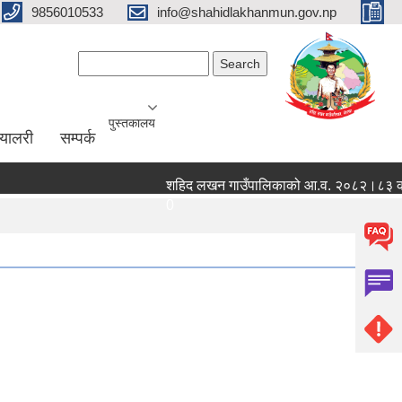
9856010533
info@shahidlakhanmun.gov.np
Search form
Search
पुस्तकालय
ग्यालरी
सम्पर्क
शहिद लखन गाउँपालिकाको आ.व. २०८२।८३ को वित्ति
0