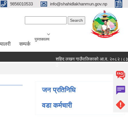
9856010533
info@shahidlakhanmun.gov.np
Search form
Search
पुस्तकालय
ग्यालरी
सम्पर्क
शहिद लखन गाउँपालिकाको आ.व. २०८२।८३ को वित्त
0
जन प्रतिनिधि
वडा कर्मचारी