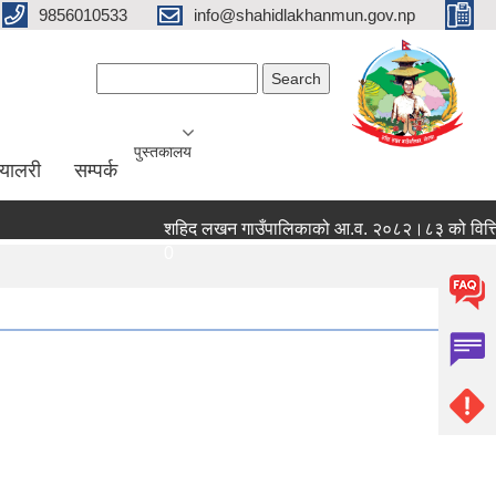
9856010533
info@shahidlakhanmun.gov.np
Search form
Search
पुस्तकालय
ग्यालरी
सम्पर्क
शहिद लखन गाउँपालिकाको आ.व. २०८२।८३ को वित्तिय प्रग
0