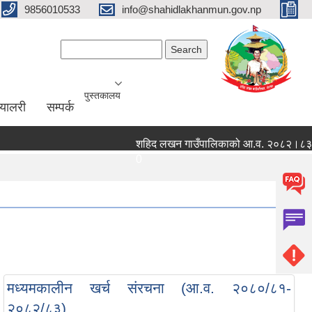
9856010533
info@shahidlakhanmun.gov.np
Search form
Search
पुस्तकालय
ग्यालरी
सम्पर्क
शहिद लखन गाउँपालिकाको आ.व. २०८२।८३ को वित्त
0
मध्यमकालीन खर्च संरचना (आ.व. २०८०/८१-
२०८२/८३)