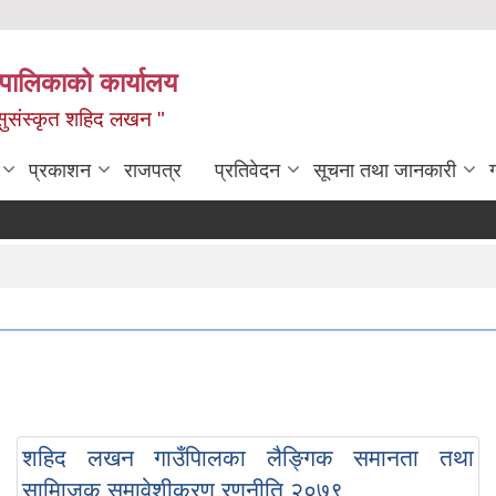
यपालिकाको कार्यालय
ध, सुसंस्कृत शहिद लखन "
प्रकाशन
राजपत्र
प्रतिवेदन
सूचना तथा जानकारी
शहिद लखन गाउँपािलका लैङ्गिक समानता तथा
सामािजक समावेशीकरण रणनीति २०७९