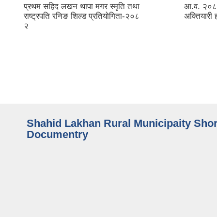
आ.व. २०८२।८३ को बजेट खर्च गर्ने
सहिद लखन
अक्तियारी हस्तान्तरण।
२०८१/८२ 
Shahid Lakhan Rural Municipaity Shor
Documentry