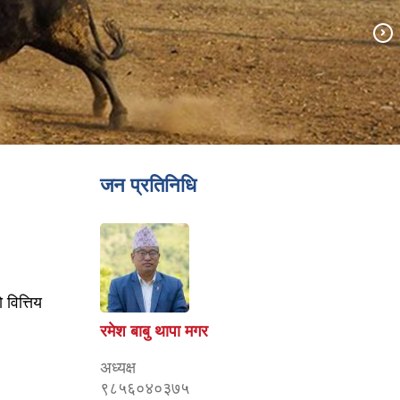
जन प्रतिनिधि
वित्तिय
रमेश बाबु थापा मगर
अध्यक्ष
९८५६०४०३७५