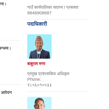
चना।
गाउँ कार्यपालिका सदस्य / प्रबक्ता
9846908687
पदाधिकारी
बन्धमा।
बाबुराम मगर
प्रमुख प्रशासकिय अधिकृत
Phone:
९८५६०१०५३३
स आवेदन