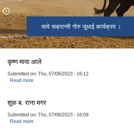
दोस्रो अन्तर वडा शहिद लखन कप पुरुष
शहिद लखन गाउँपालिकाको गाउँ सभाको
सहिद लखन गाउँपालिकाको प्रमुख
असार १५ धान दिवस तथा रोपाई महोत्सव
प्रशासकीय भवन समुद्धाटन कार्यक्रम ।
माघे सक्रान्ती गोरु जुधाई कार्यक्रम ।
प्रथम शहिद लखन थापा स्मारक ।
गाउँपालिका कर्मचारीहरु ।
जन प्रतिनिधिहरु ।
मनकामना मन्दिर ।
1७औँ अधिवेशन ।
भलिवल २०८१
कृष्ण माया आले
Submitted on:
Thu, 07/06/2023 - 16:12
Read more
about कृष्ण माया आले
शुक ब. राना मगर
Submitted on:
Thu, 07/06/2023 - 16:09
Read more
about शुक ब. राना मगर