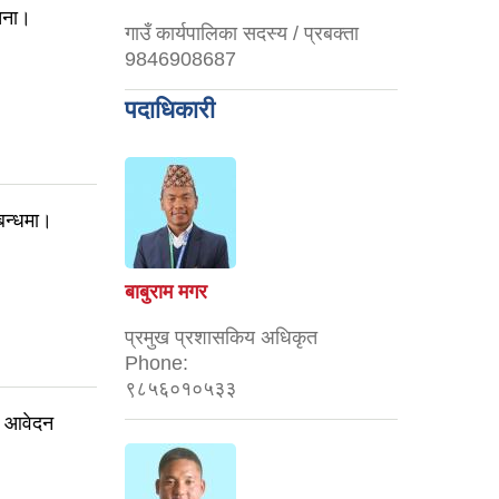
चना।
गाउँ कार्यपालिका सदस्य / प्रबक्ता
9846908687
पदाधिकारी
बन्धमा।
बाबुराम मगर
प्रमुख प्रशासकिय अधिकृत
Phone:
९८५६०१०५३३
स आवेदन