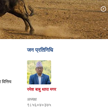
जन प्रतिनिधि
वित्तिय
रमेश बाबु थापा मगर
अध्यक्ष
९८५६०४०३७५