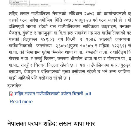
शहिद लखन गाउँपालिका नेपालको संविधान २०७२ को कार्यान्वयनको क्
तहको गठन आदेश वमोजिम मिति २०७३ फागुन २७ गते गठन भएको हो । गो
दक्षिणपूर्वी भागमा रहेको यस गाउँपालिकामा साविकका बक्राङ्ग, मनकामन
घैरुङ्ग, बुंकोट र नामजुङ्ग गा.वि.स.हरु समाबेश भइ यस गाउँपालिकाको 
यसको क्षेत्रफल १४९.०३ वर्ग कि.मी. र २०७८ सालको जनगणन
गाउँपालिकाको जनसंख्या २३०७६(पुरुष १०८०७ र महिला १२२६९)
र
गा.पा. को सिमानामा पूर्वमा भिमसेन थापा गा.पा., गण्डकी गा.पा. र धादिङ्ग ज
गोरखा न.पा. र तनहुँ जिल्ला, उत्तरमा भीमसेन थापा गा.पा र गोरखान.पा., द
गा.पा., तनहुँ र चितवन जिल्ला रहेको छ । यस गाउँपालिकामा मगर, गुरुङ्ग, ने
ब्राह्मण, चेपाङ्ग र दलितहरुको मुख्य बसोबास रहेको छ भने अन्य जातिमा 
माझी आदिको पनि बसोबास रहेको छ ।
दस्तावेज:
शहिद लखान गाउँपालिकाको पर्यटन चिनारी.pdf
Read more
about संक्षिप्त परिचय
नेपालका प्रथम शहिद: लखन थापा मगर