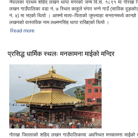
नेपालका प्रथम शहिद लखन थापा मगरको जन्म वि.सं. १८९१ मा गोरखा ज
लखन गाउँपालिका वडा नं. ७ स्थित काहुले भंगार भन्ने गाउँ (साविक वुङ्को
नं. ४) मा भएको थियो । आफ्नो माता–पिताको जुम्ल्याहा सन्तानमध्ये कान्छो 
लखनको वास्तविक नाम लक्ष्मणसिंह थापा राखिएको थियो ।
Read more
about नेपालका प्रथम शहिद: लखन थापा मगर
प्रसिद्ध धार्मिक स्थलः मनकामना माईको मन्दिर
गोरखा जिल्लाको शहिद लखन गाउँपालिकामा अवस्थित मनकामना माईको मन्द