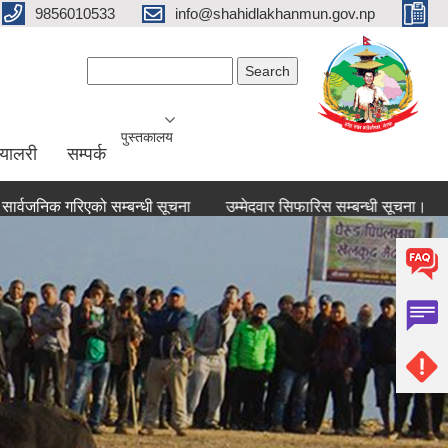
9856010533
info@shahidlakhanmun.gov.np
Search form
Search
पुस्तकालय
ग्यालरी
सम्पर्क
गरिएको सम्बन्धी सूचना
उम्मेदवार सिफारिस सम्बन्धी सूचना।
उम्मेदव
0
1